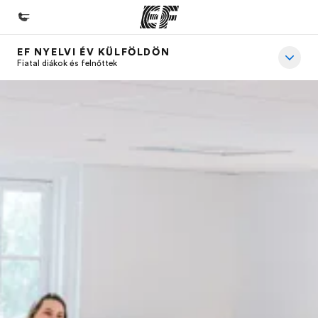
EF NYELVI ÉV KÜLFÖLDÖN
Home
Fiatal diákok és felnőttek
Üdvözlünk az EF-nél
EF programok
Az összes EF program megtekintése
EF Iroda
EF iroda a közeledben
Rólunk
Mit kell rólunk tudni
Karrier
Dolgozz velünk!