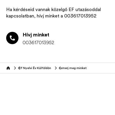
Ha kérdéseid vannak közelgő EF utazásoddal
kapcsolatban, hívj minket a
003617013952
Hívj minket
003617013952
Ingyenes prospektus
Árajánlat
EF Nyelvi Év Külföldön
Ismerj meg minket
Home