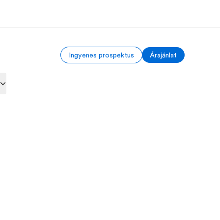
Ingyenes prospektus
Árajánlat
ólunk
Karrier
l rólunk tudni
Dolgozz velünk!