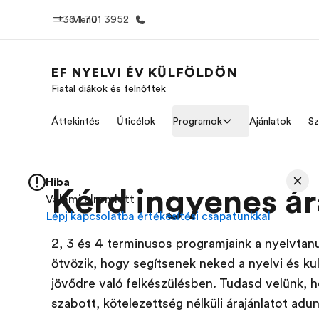
+36 1 701 3952
Menü
EF NYELVI ÉV KÜLFÖLDÖN
Fiatal diákok és felnőttek
Home
EF prog
Áttekintés
Úticélok
Programok
Ajánlatok
Sz
Üdvözlünk az EF-nél
Az összes EF
megtekin
Hiba
Kérd ingyenes ár
Valami elromlott
Lépj kapcsolatba értékesítési csapatunkkal
2, 3 és 4 terminusos programjaink a nyelvtanu
ötvözik, hogy segítsenek neked a nyelvi és ku
jövődre való felkészülésben. Tudasd velünk, 
szabott, kötelezettség nélküli árajánlatot adu