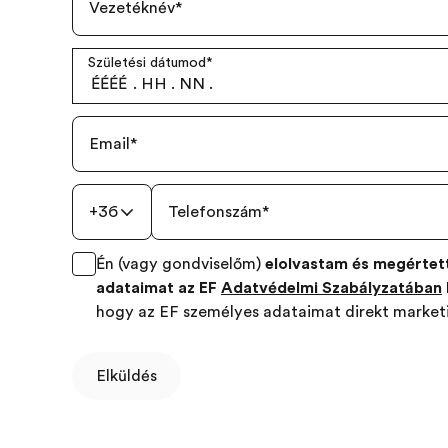
Vezetéknév
*
Születési dátumod
*
ÉÉÉÉ
.
HH
.
NN
.
Email
*
+36
Telefonszám
*
Én (vagy gondviselőm)
elolvastam és megértet
adataimat az EF
Adatvédelmi Szabályzatában
hogy az EF személyes adataimat direkt marketi
Elküldés