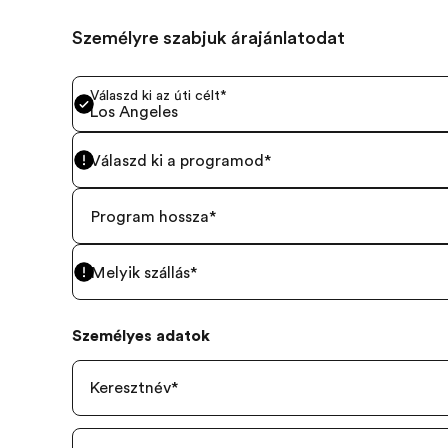
Személyre szabjuk árajánlatodat
Válaszd ki az úti célt
*
Los Angeles
Válaszd ki a programod
*
Program hossza
*
Melyik szállás
*
Személyes adatok
Keresztnév
*