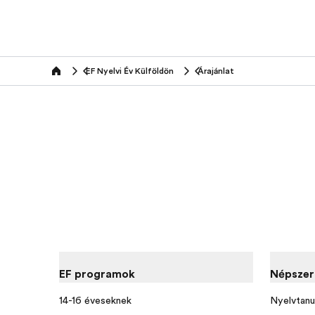
EF Nyelvi Év Külföldön
Árajánlat
Home
EF programok
Népszer
14-16 éveseknek
Nyelvtanu