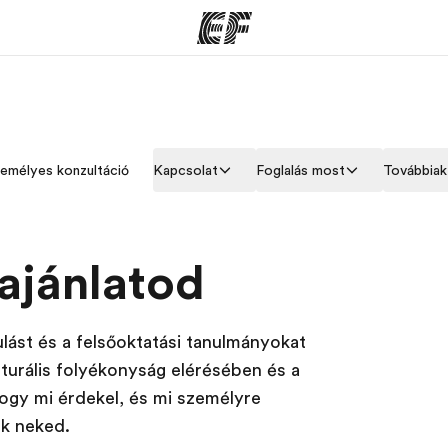
ramok
EF Iroda
R
emélyes konzultáció
Kapcsolat
Foglalás most
Továbbiak
 program
EF iroda a közeledben
Mit kel
tése
ajánlatod
lást és a felsőoktatási tanulmányokat
lturális folyékonyság elérésében és a
hogy mi érdekel, és mi személyre
nk neked.