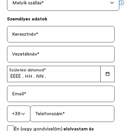
Melyik szállás
*
mor
Személyes adatok
Keresztnév
*
Vezetéknév
*
Születési dátumod
*
ÉÉÉÉ
.
HH
.
NN
.
Email
*
+36
Telefonszám
*
Én (vagy gondviselőm)
elolvastam és