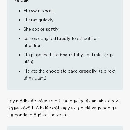
Példák
He swims
well
.
He ran
quickly
.
She spoke
softly
.
James coughed
loudly
to attract her
attention.
He plays the flute
beautifully
. (a direkt tárgy
után)
He ate the chocolate cake
greedily
. (a direkt
tárgy utánt)
Egy módhatározó sosem állhat egy ige és annak a direkt
tárgya között. A határozót vagy az ige elé vagy pedig a
tagmondat mögé kell helyezni.