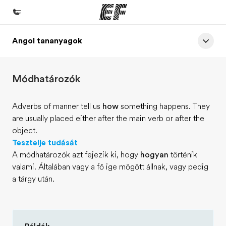
Angol tananyagok
Home
Üdvözlünk az EF-nél
Módhatározók
EF programok
Az összes EF program megtekintése
Adverbs of manner tell us
how
something happens. They
are usually placed either after the main verb or after the
EF Iroda
object.
EF iroda a közeledben
Tesztelje tudását
A módhatározók azt fejezik ki, hogy
hogyan
történik
Rólunk
valami. Általában vagy a fő ige mögött állnak, vagy pedig
Mit kell rólunk tudni
a tárgy után.
Karrier
Dolgozz velünk!