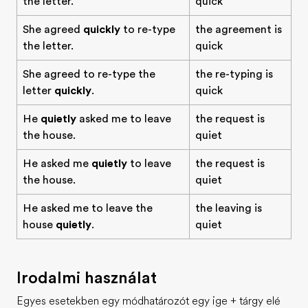
the letter.
quick
She agreed
quickly
to re-type
the agreement is
the letter.
quick
She agreed to re-type the
the re-typing is
letter
quickly
.
quick
He
quietly
asked me to leave
the request is
the house.
quiet
He asked me
quietly
to leave
the request is
the house.
quiet
He asked me to leave the
the leaving is
house
quietly
.
quiet
Irodalmi használat
Egyes esetekben egy módhatározót egy ige + tárgy elé