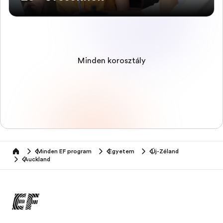
Minden korosztály
Minden EF program
Egyetem
Új-Zéland
home
Auckland