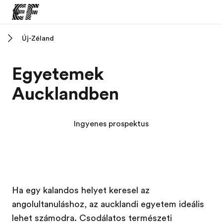
Új-Zéland
Home
Üdvözlünk az EF-nél
Egyetemek
EF programok
Aucklandben
Az összes EF program megtekintése
EF Iroda
Ingyenes prospektus
EF iroda a közeledben
Rólunk
Mit kell rólunk tudni
Karrier
Ha egy kalandos helyet keresel az
angolultanuláshoz, az aucklandi egyetem ideális
Dolgozz velünk!
lehet számodra. Csodálatos természeti