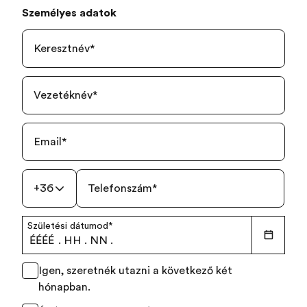
Személyes adatok
Keresztnév
*
Vezetéknév
*
Email
*
+36
Telefonszám
*
Születési dátumod
*
ÉÉÉÉ
.
HH
.
NN
.
Igen, szeretnék utazni a következő két
hónapban.