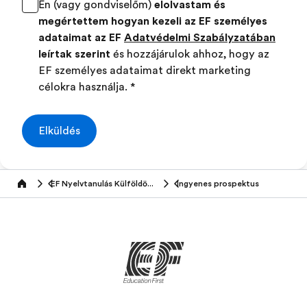
Én (vagy gondviselőm)
elolvastam és
megértettem hogyan kezeli az EF személyes
adataimat az EF
Adatvédelmi Szabályzatában
leírtak szerint
és hozzájárulok ahhoz, hogy az
EF személyes adataimat direkt marketing
célokra használja.
*
Elküldés
EF Nyelvtanulás Külföldön (16-25 éveseknek)
Ingyenes prospektus
Home