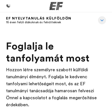
EF NYELVTANULÁS KÜLFÖLDÖN
Home
16 éven felüli diákoknak és felnőtteknek
Üdvözlünk az EF-nél
EF programok
Foglalja le
Az összes EF program megtekintése
tanfolyamát most
EF Iroda
EF iroda a közeledben
Hozzon létre személyre szabott külföldi
tanulmányi élményt. Foglalja le kedvenc
Rólunk
tanfolyami lehetőségeit most, és az EF
Mit kell rólunk tudni
tanulmányi tanácsadója hamarosan felveszi
Karrier
Önnel a kapcsolatot a foglalás megerősítése
érdekében.
Dolgozz velünk!