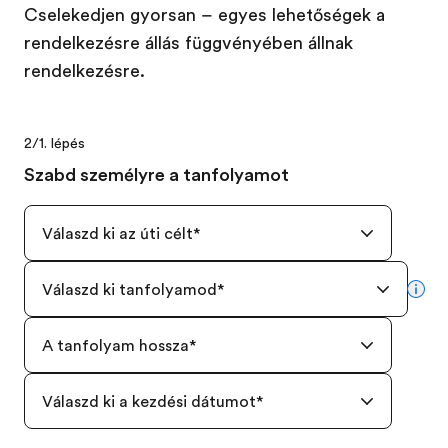
Cselekedjen gyorsan – egyes lehetőségek a
rendelkezésre állás függvényében állnak
rendelkezésre.
2/1. lépés
Szabd személyre a tanfolyamot
Válaszd ki az úti célt
*
Válaszd ki tanfolyamod
*
mor
A tanfolyam hossza
*
Válaszd ki a kezdési dátumot
*