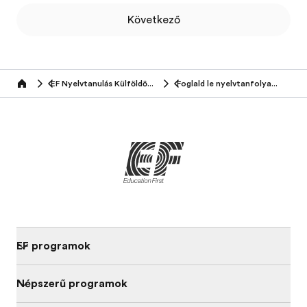
Következő
EF Nyelvtanulás Külföldön (16-25 éveseknek)
Foglald le nyelvtanfolyamodat
Home
EF programok
Népszerű programok