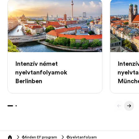
Intenzív német
Intenzí
nyelvtanfolyamok
nyelvt
Berlinben
Münch
Minden EF program
Nyelvtanfolyam