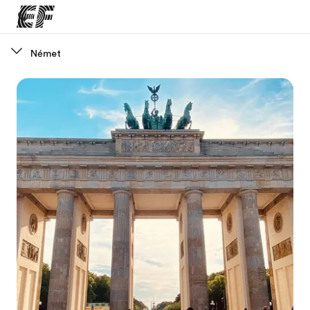
Német
Home
Üdvözlünk az EF-nél
EF programok
Az összes EF program megtekintése
EF Iroda
EF iroda a közeledben
Rólunk
Mit kell rólunk tudni
Karrier
Dolgozz velünk!