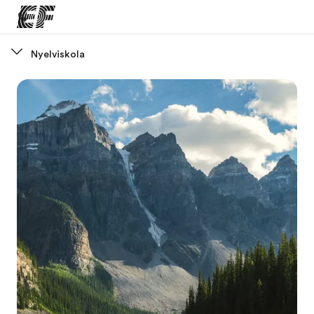
Nyelviskola
Home
Üdvözlünk az EF-nél
EF programok
Az összes EF program megtekintése
EF Iroda
EF iroda a közeledben
Rólunk
Mit kell rólunk tudni
Karrier
Dolgozz velünk!