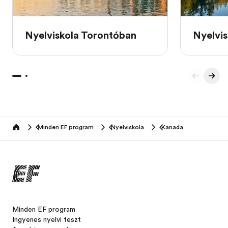
Nyelviskola Torontóban
Nyelvi
Minden EF program
Nyelviskola
Kanada
home
Minden EF program
Ingyenes nyelvi teszt