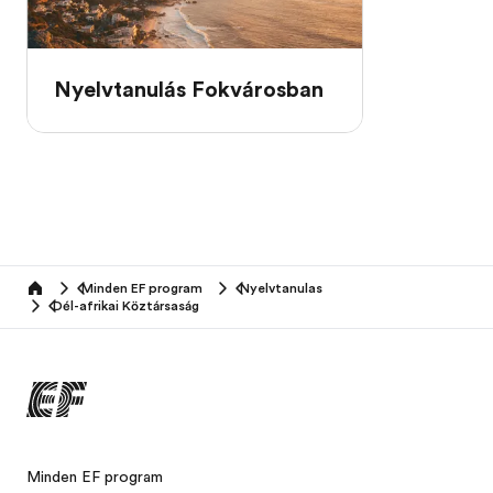
Nyelvtanulás Fokvárosban
Minden EF program
Nyelvtanulas
home
Dél-afrikai Köztársaság
Minden EF program