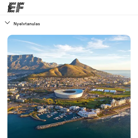
Nyelvtanulas
Home
Üdvözlünk az EF-nél
EF programok
Az összes EF program megtekintése
EF Iroda
EF iroda a közeledben
Rólunk
Mit kell rólunk tudni
Karrier
Dolgozz velünk!