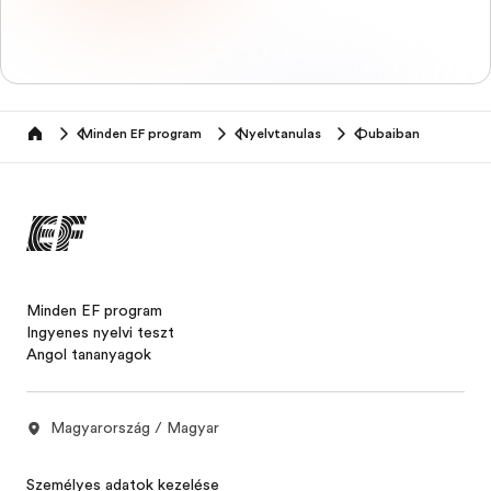
Minden EF program
Nyelvtanulas
Dubaiban
home
Minden EF program
Ingyenes nyelvi teszt
Angol tananyagok
Magyarország / Magyar
Személyes adatok kezelése