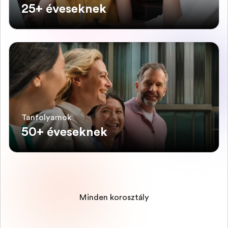
25+ éveseknek
Tanfolyamok
50+ éveseknek
Minden korosztály