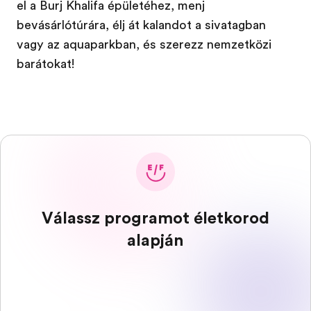
el a Burj Khalifa épületéhez, menj
bevásárlótúrára, élj át kalandot a sivatagban
vagy az aquaparkban, és szerezz nemzetközi
barátokat!
Válassz programot életkorod
alapján