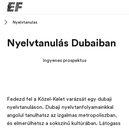
Nyelvtanulas
Home
Üdvözlünk az EF-nél
Nyelvtanulás Dubaiban
EF programok
Az összes EF program megtekintése
Ingyenes prospektus
EF Iroda
EF iroda a közeledben
Rólunk
Fedezd fel a Közel-Kelet varázsát egy dubaji
Mit kell rólunk tudni
nyelvtanuláson. Dubaji nyelvtanfolyamainkkal
Karrier
angolul tanulhatsz az izgalmas metropoliszban,
Dolgozz velünk!
és elmerülhetsz a sokszínű kultúrában. Látogass