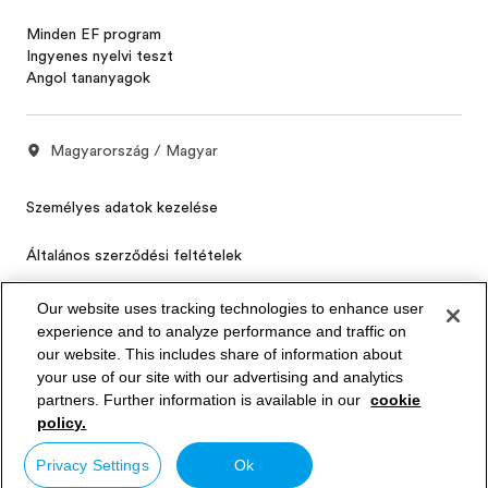
Minden EF program
Ingyenes nyelvi teszt
Angol tananyagok
Magyarország / Magyar
Személyes adatok kezelése
Általános szerződési feltételek
Cookies
Our website uses tracking technologies to enhance user
experience and to analyze performance and traffic on
Privacy Settings
our website. This includes share of information about
your use of our site with our advertising and analytics
partners. Further information is available in our
cookie
© Signum International AG 2026. Minden jog fenntartva.
policy.
Privacy Settings
Ok