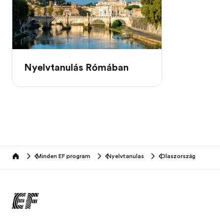
Nyelvtanulás Rómában
Minden EF program
Nyelvtanulas
Olaszország
home