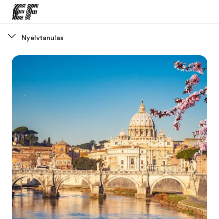
Nyelvtanulas
Home
Üdvözlünk az EF-nél
EF programok
Az összes EF program megtekintése
EF Iroda
EF iroda a közeledben
Rólunk
Mit kell rólunk tudni
Karrier
Dolgozz velünk!