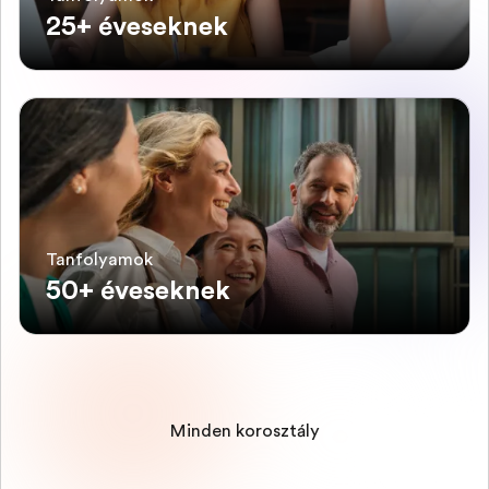
25+ éveseknek
Tanfolyamok
50+ éveseknek
Minden korosztály