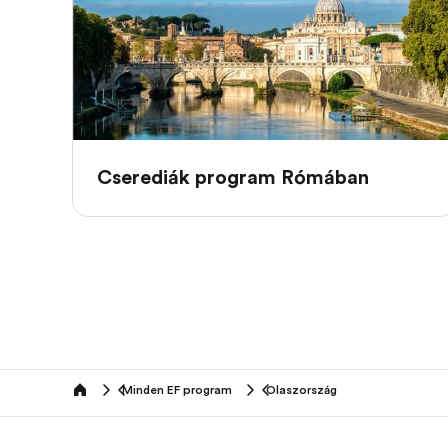
Cserediák program Rómában
Minden EF program
Olaszország
home