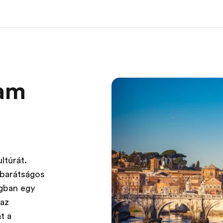
ramok
EF Iroda
R
ram
 program
EF iroda a közeledben
Mit kel
tése
ltúrát.
 barátságos
ágban egy
 az
t a