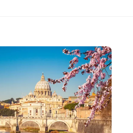
ólunk
Karrier
l rólunk tudni
Dolgozz velünk!