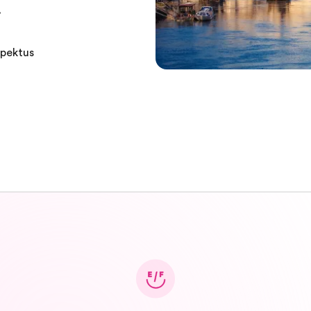
.
spektus