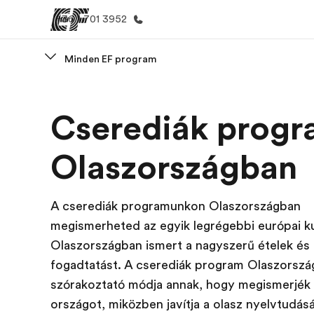
+36 1 701 3952
Minden EF program
Home
EF prog
Cserediák prog
Üdvözlünk az EF-nél
Az összes EF
megtekin
Olaszországban
A cserediák programunkon Olaszországban
megismerheted az egyik legrégebbi európai ku
Olaszországban ismert a nagyszerű ételek és
fogadtatást. A cserediák program Olaszorsz
szórakoztató módja annak, hogy megismerjék
országot, miközben javítja a olasz nyelvtudásá