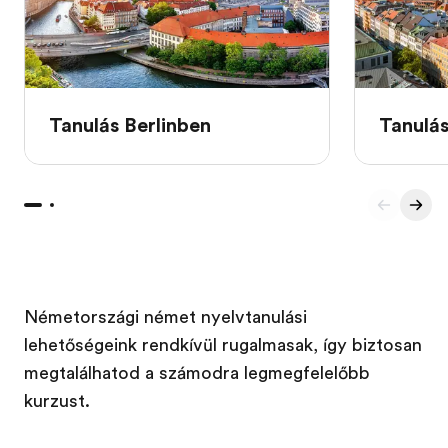
Tanulás Berlinben
Tanulá
Németországi német nyelvtanulási
lehetőségeink rendkívül rugalmasak, így biztosan
megtalálhatod a számodra legmegfelelőbb
kurzust.