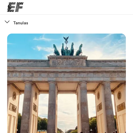
Tanulas
Home
Üdvözlünk az EF-nél
EF programok
Az összes EF program megtekintése
EF Iroda
EF iroda a közeledben
Rólunk
Mit kell rólunk tudni
Karrier
Dolgozz velünk!