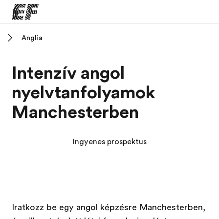
Anglia
Home
Üdvözlünk az EF-nél
Intenzív angol
EF programok
nyelvtanfolyamok
Az összes EF program megtekintése
Manchesterben
EF Iroda
EF iroda a közeledben
Ingyenes prospektus
Rólunk
Mit kell rólunk tudni
Karrier
Dolgozz velünk!
Iratkozz be egy angol képzésre Manchesterben,