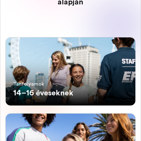
alapján
Tanfolyamok
14–16 éveseknek