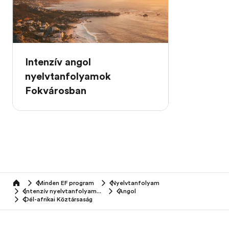
Intenzív angol
nyelvtanfolyamok
Fokvárosban
Minden EF program
Nyelvtanfolyam
home
Intenzív nyelvtanfolyamok
Angol
Dél-afrikai Köztársaság