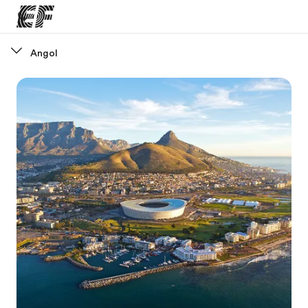
Angol
Home
Üdvözlünk az EF-nél
EF programok
Az összes EF program megtekintése
EF Iroda
EF iroda a közeledben
Rólunk
Mit kell rólunk tudni
Karrier
Dolgozz velünk!