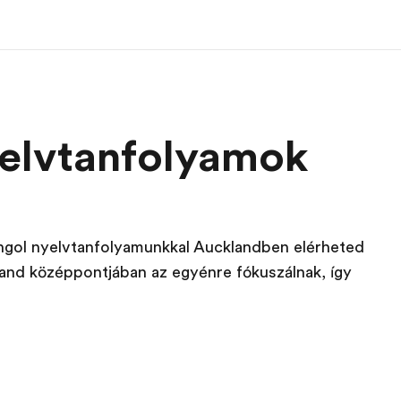
ramok
EF Iroda
R
yelvtanfolyamok
 program
EF iroda a közeledben
Mit kel
tése
 angol nyelvtanfolyamunkkal Aucklandben elérheted
land középpontjában az egyénre fókuszálnak, így