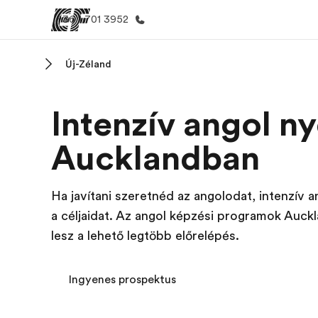
+36 1 701 3952
Új-Zéland
Home
EF prog
Intenzív angol n
Üdvözlünk az EF-nél
Az összes EF
megtekin
Aucklandban
Ha javítani szeretnéd az angolodat, intenzív
a céljaidat. Az angol képzési programok Auck
lesz a lehető legtöbb előrelépés.
Ingyenes prospektus