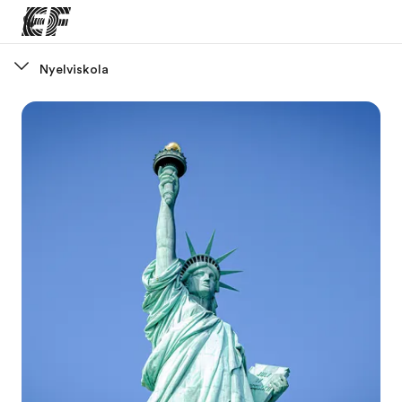
Nyelviskola
Home
Üdvözlünk az EF-nél
EF programok
Az összes EF program megtekintése
EF Iroda
EF iroda a közeledben
Rólunk
Mit kell rólunk tudni
Karrier
Dolgozz velünk!