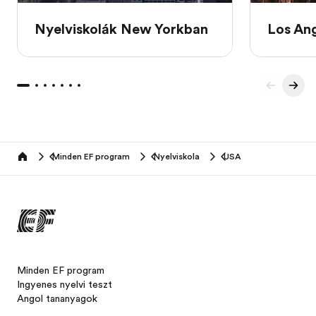
Nyelviskolák New Yorkban
Los Ang
Minden EF program
Nyelviskola
USA
home
Minden EF program
Ingyenes nyelvi teszt
Angol tananyagok