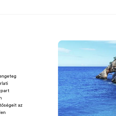
ramok
EF Iroda
R
 program
EF iroda a közeledben
Mit kel
tése
rengeteg
lati
rpart
n
tőségeit az
len