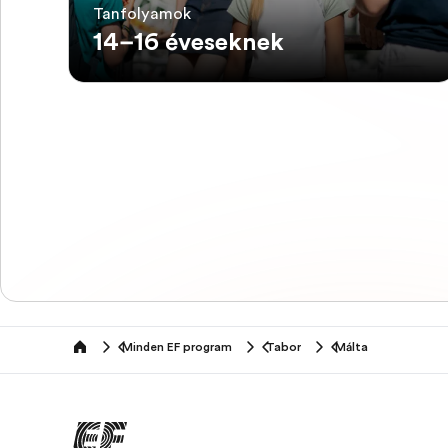
Tanfolyamok
14–16 éveseknek
Minden EF program
Tabor
Málta
home