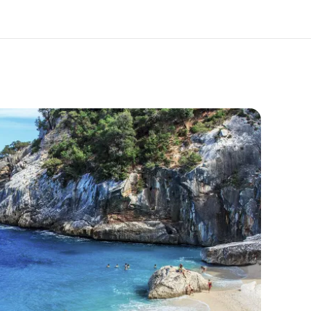
ólunk
Karrier
l rólunk tudni
Dolgozz velünk!