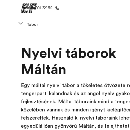
+36 1 701 3952
Tabor
Home
EF prog
Nyelvi táborok
Üdvözlünk az EF-nél
Az összes EF
megtekin
Máltán
Egy máltai nyelvi tábor a tökéletes ötvözete 
tengerparti kalandnak és az angol nyelv gyakor
fejlesztésének. Máltai táboraink mind a tenge
közelében vannak és minden igényt kielégítőe
felszereltek. Használd ki nyelvi táboraink lehe
egyedülállóan gyönyörű Máltán, és felejthetet