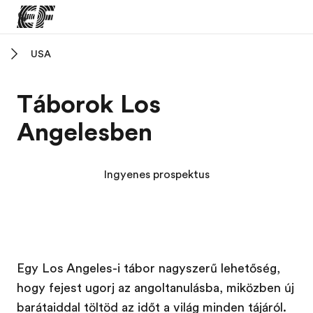
USA
Home
Üdvözlünk az EF-nél
Táborok Los
EF programok
Angelesben
Az összes EF program megtekintése
EF Iroda
Ingyenes prospektus
EF iroda a közeledben
Rólunk
Mit kell rólunk tudni
Karrier
Egy Los Angeles-i tábor nagyszerű lehetőség,
hogy fejest ugorj az angoltanulásba, miközben új
Dolgozz velünk!
barátaiddal töltöd az időt a világ minden tájáról.