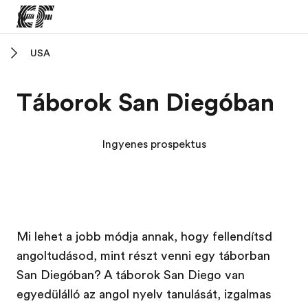
USA
Home
Üdvözlünk az EF-nél
Táborok San Diegóban
EF programok
Az összes EF program megtekintése
Ingyenes prospektus
EF Iroda
EF iroda a közeledben
Rólunk
Mi lehet a jobb módja annak, hogy fellendítsd
Mit kell rólunk tudni
angoltudásod, mint részt venni egy táborban
Karrier
San Diegóban? A táborok San Diego van
Dolgozz velünk!
egyedülálló az angol nyelv tanulását, izgalmas