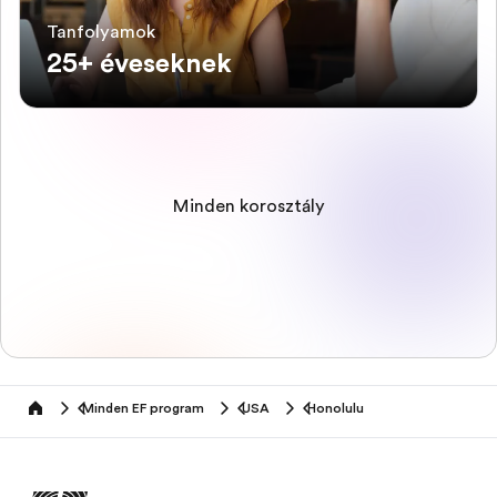
Tanfolyamok
25+ éveseknek
Minden korosztály
Minden EF program
USA
Honolulu
home