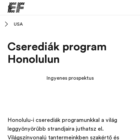
USA
Home
Üdvözlünk az EF-nél
Cserediák program
EF programok
Honolulun
Az összes EF program megtekintése
EF Iroda
Ingyenes prospektus
EF iroda a közeledben
Rólunk
Mit kell rólunk tudni
Karrier
Honolulu-i cserediák programunkkal a világ
leggyönyörűbb strandjaira juthatsz el.
Dolgozz velünk!
Világszínvonalú tantermeinkben szakértő és