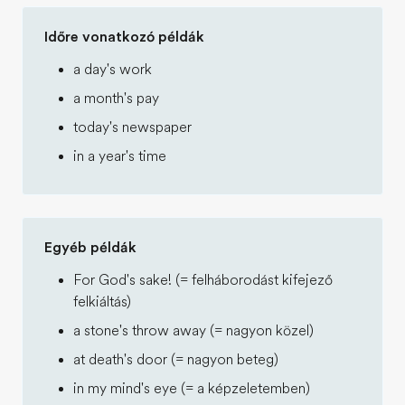
Időre vonatkozó példák
a day's work
a month's pay
today's newspaper
in a year's time
Egyéb példák
For God's sake! (= felháborodást kifejező
felkiáltás)
a stone's throw away (= nagyon közel)
at death's door (= nagyon beteg)
in my mind's eye (= a képzeletemben)