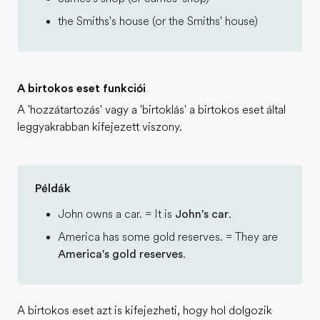
the Smiths's house (or the Smiths' house)
A birtokos eset funkciói
A 'hozzátartozás' vagy a 'birtoklás' a birtokos eset által
leggyakrabban kifejezett viszony.
Példák
John owns a car. = It is
John's car
.
America has some gold reserves. = They are
America's gold reserves
.
A birtokos eset azt is kifejezheti, hogy hol dolgozik