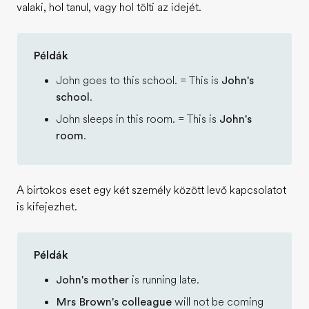
valaki, hol tanul, vagy hol tölti az idejét.
Példák
John goes to this school. = This is
John's
school
.
John sleeps in this room. = This is
John's
room
.
A birtokos eset egy két személy között levő kapcsolatot
is kifejezhet.
Példák
John's mother
is running late.
Mrs Brown's colleague
will not be coming