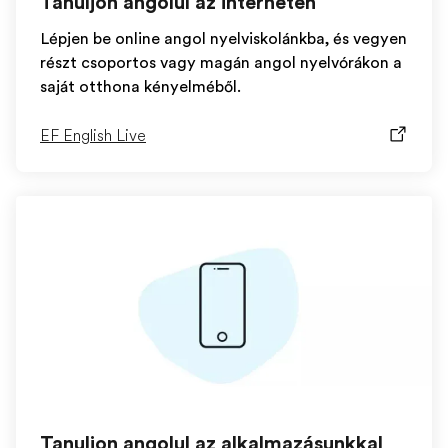
Tanuljon angolul az interneten
Lépjen be online angol nyelviskolánkba, és vegyen
részt csoportos vagy magán angol nyelvórákon a
saját otthona kényelméből.
EF English Live
Tanuljon angolul az alkalmazásunkkal