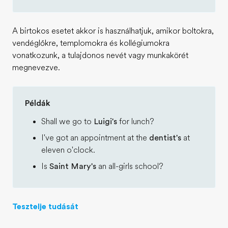
A birtokos esetet akkor is használhatjuk, amikor boltokra,
vendéglőkre, templomokra és kollégiumokra
vonatkozunk, a tulajdonos nevét vagy munkakörét
megnevezve.
Példák
Shall we go to
Luigi's
for lunch?
I've got an appointment at the
dentist's
at
eleven o'clock.
Is
Saint Mary's
an all-girls school?
Tesztelje tudását