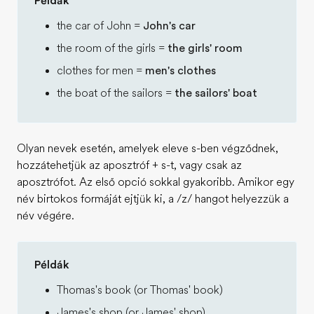
Példák
the car of John =
John's car
the room of the girls =
the girls' room
clothes for men =
men's clothes
the boat of the sailors =
the sailors' boat
Olyan nevek esetén, amelyek eleve s-ben végződnek,
hozzátehetjük az aposztróf + s-t, vagy csak az
aposztrófot. Az első opció sokkal gyakoribb. Amikor egy
név birtokos formáját ejtjük ki, a /z/ hangot helyezzük a
név végére.
Példák
Thomas's book (or Thomas' book)
James's shop (or James' shop)