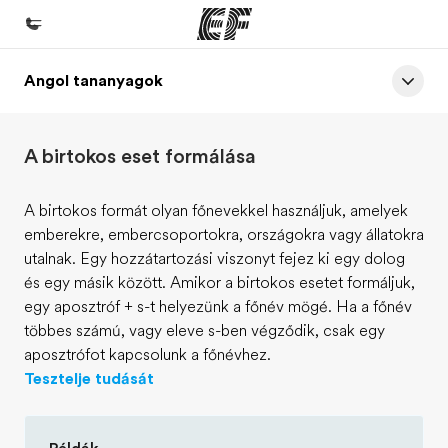
Angol tananyagok
Home
Üdvözlünk az EF-nél
A birtokos eset formálása
EF programok
Az összes EF program megtekintése
A birtokos formát olyan főnevekkel használjuk, amelyek
emberekre, embercsoportokra, országokra vagy állatokra
EF Iroda
utalnak. Egy hozzátartozási viszonyt fejez ki egy dolog
EF iroda a közeledben
és egy másik között. Amikor a birtokos esetet formáljuk,
egy aposztróf + s-t helyezünk a főnév mögé. Ha a főnév
Rólunk
többes számú, vagy eleve s-ben végződik, csak egy
Mit kell rólunk tudni
aposztrófot kapcsolunk a főnévhez.
Tesztelje tudását
Karrier
Dolgozz velünk!