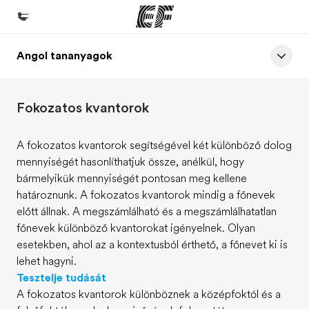
Angol tananyagok
Home
Üdvözlünk az EF-nél
Fokozatos kvantorok
EF programok
Az összes EF program megtekintése
A fokozatos kvantorok segítségével két különböző dolog
mennyiségét hasonlíthatjuk össze, anélkül, hogy
EF Iroda
bármelyikük mennyiségét pontosan meg kellene
EF iroda a közeledben
határoznunk. A fokozatos kvantorok mindig a főnevek
előtt állnak. A megszámlálható és a megszámlálhatatlan
Rólunk
főnevek különböző kvantorokat igényelnek. Olyan
Mit kell rólunk tudni
esetekben, ahol az a kontextusból érthető, a főnevet ki is
lehet hagyni.
Karrier
Tesztelje tudását
Dolgozz velünk!
A fokozatos kvantorok különböznek a középfoktól és a