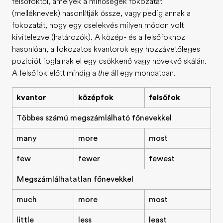
felsőfoktól, amelyek a minőségek fokozatát
(melléknevek) hasonlítják össze, vagy pedig annak a
fokozatát, hogy egy cselekvés milyen módon volt
kivitelezve (határozók). A közép- és a felsőfokhoz
hasonlóan, a fokozatos kvantorok egy hozzávetőleges
pozíciót foglalnak el egy csökkenő vagy növekvő skálán.
A felsőfok előtt mindig a
the
áll egy mondatban.
kvantor
középfok
felsőfok
Többes számú megszámlálható főnevekkel
many
more
most
few
fewer
fewest
Megszámlálhatatlan főnevekkel
much
more
most
little
less
least