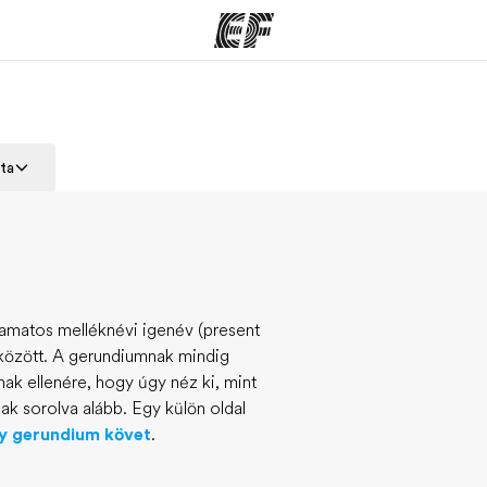
ramok
EF Iroda
R
ata
 program
EF iroda a közeledben
Mit kel
tése
yamatos melléknévi igenév (present
ő között. A gerundiumnak mindig
ak ellenére, hogy úgy néz ki, mint
ak sorolva alább. Egy külön oldal
gy gerundium követ
.