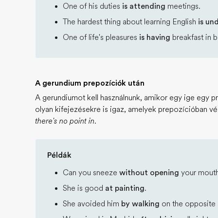
One of his duties
is attending
meetings.
The hardest thing about learning English
is un
One of life's pleasures
is having
breakfast in b
A gerundium prepozíciók után
A gerundiumot kell használnunk, amikor egy ige egy p
olyan kifejezésekre is igaz, amelyek prepozícióban v
there's no point in
.
Példák
Can you sneeze
without opening
your mout
She is good
at painting
.
She avoided him
by walking
on the opposite 