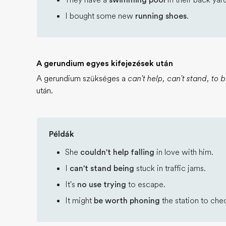
They have a
swimming pool
in their back yar
I bought some new
running shoes
.
A gerundium egyes kifejezések után
A gerundium szükséges a
can't help, can't stand, to b
után.
Példák
She
couldn't help falling
in love with him.
I
can't stand being
stuck in traffic jams.
It's
no use trying
to escape.
It might
be worth phoning
the station to chec