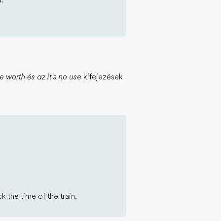
d.
e worth és az it's no use
kifejezések
k the time of the train.