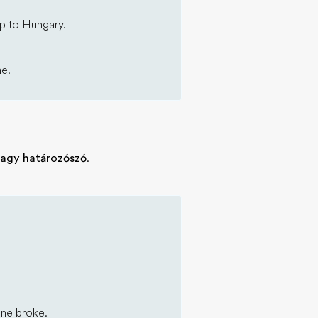
ip to Hungary.
me.
 vagy határozószó
.
one broke.