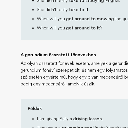
She didn't really
take to studying
English.
She didn't really
take to it
.
When will you
get around to mowing
the gr
When will you
get around to it
?
A gerundium összetett főnevekben
Az olyan összetett főnevek esetén, amelyek a gerundi
gerundium főnévi szerepet ölt, és nem egy folyamatos 
szó esetén egyértelmű, hogy egy olyan medencéről be
pedig egy medencéről, amelyik úszik.
Példák
I am giving Sally a
driving lesson
.