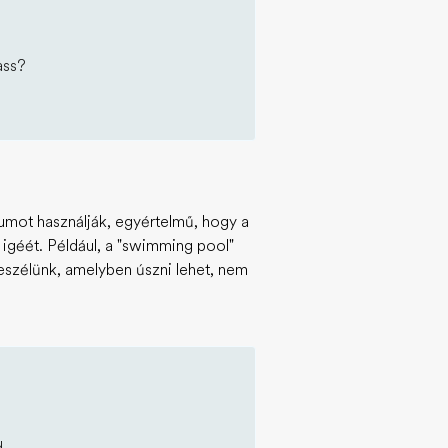
ass?
umot használják, egyértelmű, hogy a
igéét. Például, a "swimming pool"
szélünk, amelyben úszni lehet, nem