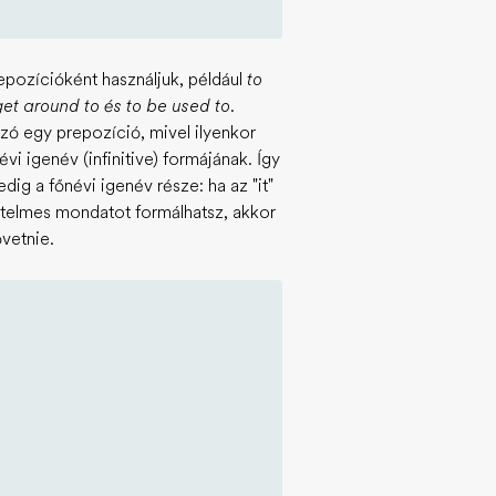
epozícióként használjuk, például
to
get around to és to be used to
.
zó egy prepozíció, mivel ilyenkor
i igenév (infinitive) formájának. Így
dig a főnévi igenév része: ha az "it"
rtelmes mondatot formálhatsz, akkor
övetnie.