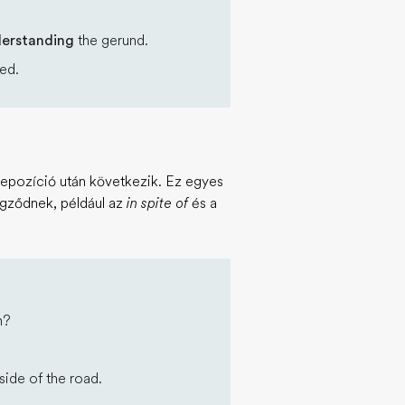
derstanding
the gerund.
ed.
repozíció után következik. Ez egyes
égződnek, például az
in spite of
és a
h?
side of the road.