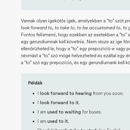
Vannak olyan igekötős igék, amelyekben a "to" szót pr
look forward to, to take to, to be accustomed to, to 
Fontos felismerni, hogy ezekben az esetekben a "to" s
egy gerundiumnak kell követnie. Nem része az ige főnév
ellenőrízheted le, hogy a "to" egy prepozíció-e vagy pe
névmást a "to" szó mögé helyezheted és ezáltal egy é
a "to" szó egy prepozíció, és egy gerundiumank kell k
Példák
I
look forward to hearing
from you soon.
I
look forward to it
.
I am
used to waiting
for buses.
I am
used to it
.