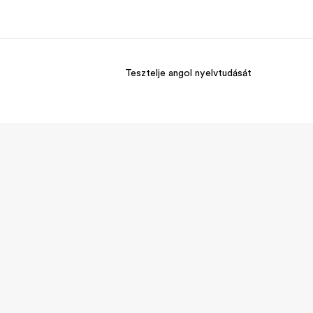
Tesztelje angol nyelvtudását
ólunk
Karrier
l rólunk tudni
Dolgozz velünk!