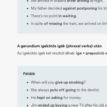
We arrived in Madrid
after driving
all night.
My father decided
against postponing
his tr
There's no point
in waiting
.
In spite
of missing
the train, we arrived on ti
A gerundium igekötős igék (phrasal verbs) után
Az igekötős igék két részből állnak:
ige + prepozíció
Példák
When will you
give up smoking
?
She always
puts off going
to the dentist.
He
kept on asking
for money.
Jim
ended up buying
a new TV after his old 