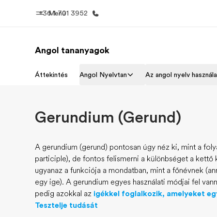
+36 1 701 3952
Menü
Angol tananyagok
Home
EF prog
Áttekintés
Angol Nyelvtan
Az angol nyelv használ
Üdvözlünk az EF-nél
Az összes EF
megtekin
Gerundium (Gerund)
A gerundium (gerund) pontosan úgy néz ki, mint a fol
participle), de fontos felismerni a különbséget a kett
ugyanaz a funkciója a mondatban, mint a főnévnek (ann
egy ige). A gerundium egyes használati módjai fel vann
pedig azokkal az
igékkel foglalkozik, amelyeket e
Tesztelje tudását