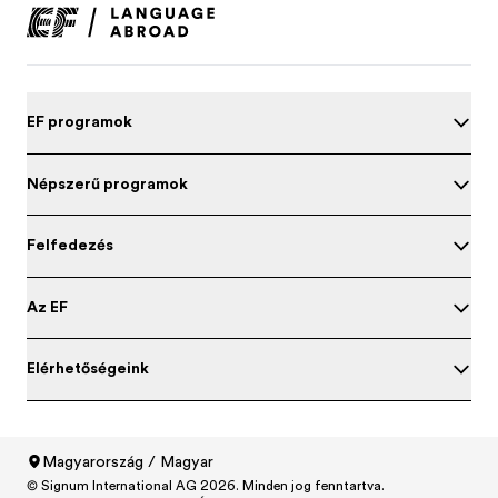
EF programok
Népszerű programok
Felfedezés
Az EF
Elérhetőségeink
Tesztelje angol nyelvtudását
Magyarország / Magyar
© Signum International AG 2026. Minden jog fenntartva.
North America
/
Canada / English