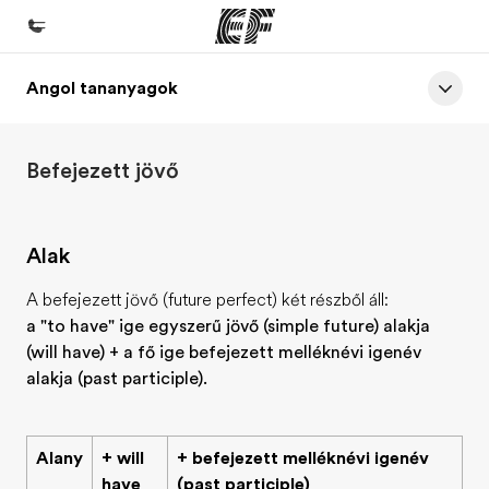
Angol tananyagok
Home
Üdvözlünk az EF-nél
Befejezett jövő
EF programok
Az összes EF program megtekintése
Alak
EF Iroda
EF iroda a közeledben
A befejezett jövő (future perfect) két részből áll:
a "to have" ige egyszerű jövő (simple future) alakja
Rólunk
(will have) + a fő ige befejezett melléknévi igenév
Mit kell rólunk tudni
alakja (past participle).
Karrier
Dolgozz velünk!
Alany
+ will
+ befejezett melléknévi igenév
have
(past participle)