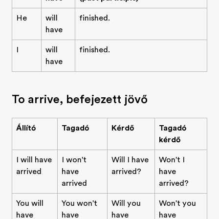
He
will
finished.
have
I
will
finished.
have
To arrive, befejezett jövő
Állító
Tagadó
Kérdő
Tagadó
kérdő
I will have
I won't
Will I have
Won't I
arrived
have
arrived?
have
arrived
arrived?
You will
You won't
Will you
Won't you
have
have
have
have