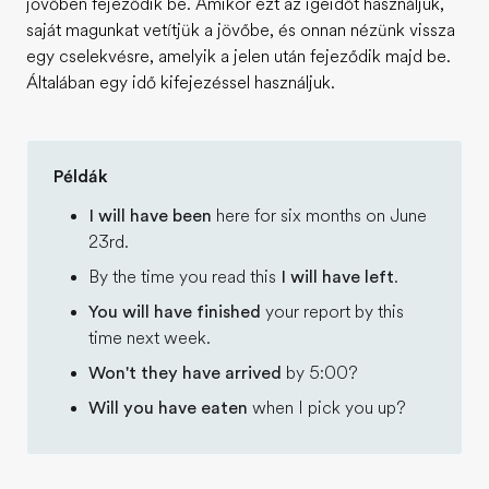
jövőben fejeződik be. Amikor ezt az igeidőt használjuk,
saját magunkat vetítjük a jövőbe, és onnan nézünk vissza
egy cselekvésre, amelyik a jelen után fejeződik majd be.
Általában egy idő kifejezéssel használjuk.
Példák
I will have been
here for six months on June
23rd.
By the time you read this
I will have left
.
You will have finished
your report by this
time next week.
Won't they have arrived
by 5:00?
Will you have eaten
when I pick you up?