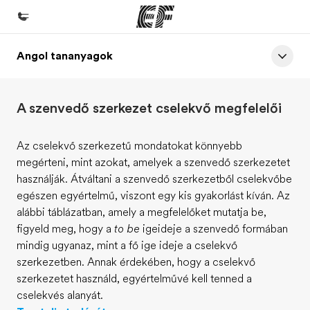
Angol tananyagok
Home
Üdvözlünk az EF-nél
A szenvedő szerkezet cselekvő megfelelői
EF programok
Az összes EF program megtekintése
Az cselekvő szerkezetű mondatokat könnyebb
megérteni, mint azokat, amelyek a szenvedő szerkezetet
EF Iroda
használják. Átváltani a szenvedő szerkezetből cselekvőbe
EF iroda a közeledben
egészen egyértelmű, viszont egy kis gyakorlást kíván. Az
alábbi táblázatban, amely a megfelelőket mutatja be,
Rólunk
figyeld meg, hogy a
to be
igeideje a szenvedő formában
Mit kell rólunk tudni
mindig ugyanaz, mint a fő ige ideje a cselekvő
szerkezetben. Annak érdekében, hogy a cselekvő
Karrier
szerkezetet használd, egyértelművé kell tenned a
Dolgozz velünk!
cselekvés alanyát.