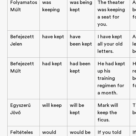
Folyamatos
was
was being
The theater
A
Múlt
keeping
kept
was keeping
b
a seat for
f
you.
Befejezett
have kept
have
I have kept
A
Jelen
been kept
all your old
l
letters.
b
Befejezett
had kept
had been
He had kept
H
Múlt
kept
up his
r
training
b
regimen for
f
a month.
Egyszerű
will keep
will be
Mark will
T
Jövő
kept
keep the
b
ficus.
Feltételes
would
would be
If you told
I