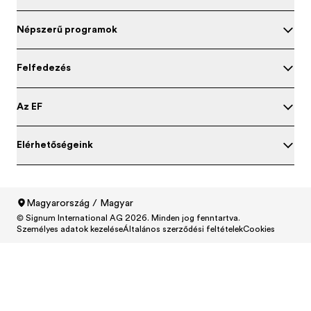
Népszerű programok
Felfedezés
Az EF
Elérhetőségeink
Magyarország / Magyar
© Signum International AG 2026. Minden jog fenntartva.
North America
/
Canada / English
Személyes adatok kezelése
Általános szerződési feltételek
Cookies
North America
/
Canada / Français
North America
/
México / Español
North America
/
United States / English
Central and South America
/
Argentina / Español
Central and South America
/
Brasil / Português