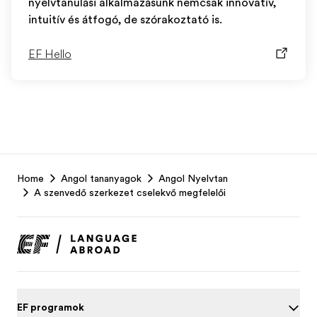
nyelvtanulási alkalmazásunk nemcsak innovatív,
intuitív és átfogó, de szórakoztató is.
EF Hello
EF
Home
Angol tananyagok
Angol Nyelvtan
Footer
A szenvedő szerkezet cselekvő megfelelői
EF programok