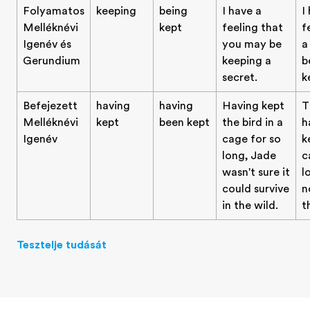
Folyamatos
keeping
being
I have a
I
Melléknévi
kept
feeling that
f
Igenév és
you may be
a
Gerundium
keeping a
b
secret.
k
Befejezett
having
having
Having kept
T
Melléknévi
kept
been kept
the bird in a
h
Igenév
cage for so
k
long, Jade
c
wasn't sure it
l
could survive
n
in the wild.
t
Tesztelje tudását