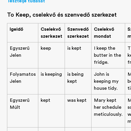
Tesztelje tudását
To Keep, cselekvő és szenvedő szerkezet
Igeidő
Cselekvő
Szenvedő
Cselekvő
S
szerkezet
szerkezet
mondat
m
Egyszerű
keep
is kept
I keep the
T
Jelen
butter in the
k
fridge.
f
Folyamatos
is keeping
is being
John is
M
Jelen
kept
keeping my
b
house tidy.
t
Egyszerű
kept
was kept
Mary kept
M
Múlt
her schedule
s
meticulously.
w
m