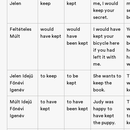
Jelen
keep
kept
me, I would
m
keep your
s
secret.
b
Feltételes
would
would
I would have
Y
Múlt
have kept
have
kept your
w
been kept
bicycle here
b
if you had
h
left it with
h
me.
w
Jelen Idejű
to keep
to be
She wants to
T
Főnévi
kept
keep the
w
Igenév
book.
k
Múlt Idejű
to have
to have
Judy was
T
Főnévi
kept
been kept
happy to
w
Igenév
have kept
t
the puppy.
k