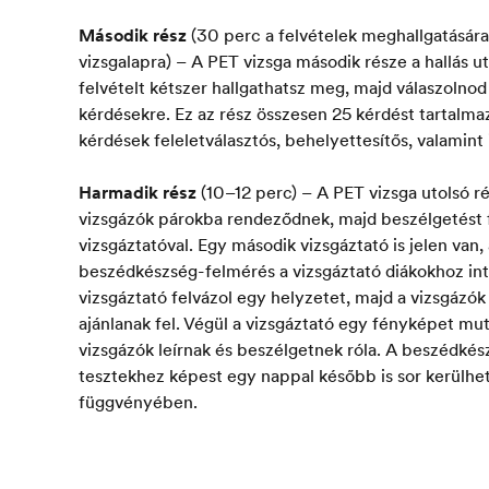
Második rész
(30 perc a felvételek meghallgatására
vizsgalapra) – A PET vizsga második része a hallás u
felvételt kétszer hallgathatsz meg, majd válaszolnod 
kérdésekre. Ez az rész összesen 25 kérdést tartalma
kérdések feleletválasztós, behelyettesítős, valamint
Harmadik rész
(10–12 perc) – A PET vizsga utolsó r
vizsgázók párokba rendeződnek, majd beszélgetést 
vizsgáztatóval. Egy második vizsgáztató is jelen van
beszédkészség-felmérés a vizsgáztató diákokhoz int
vizsgáztató felvázol egy helyzetet, majd a vizsgázók
ajánlanak fel. Végül a vizsgáztató egy fényképet mu
vizsgázók leírnak és beszélgetnek róla. A beszédkés
tesztekhez képest egy nappal később is sor kerülhe
függvényében.