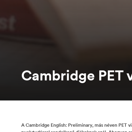
Cambridge PET v
A Cambridge English: Preliminary, más néven PET vi
nyelvtudással rendelkező diákoknak szól. Ahogyan a