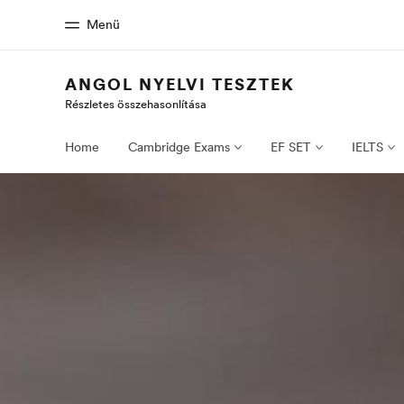
Menü
ANGOL NYELVI TESZTEK
Részletes összehasonlítása
Home
EF prog
Üdvözlünk az EF-nél
Az összes EF
Home
Cambridge Exams
EF SET
IELTS
megtekin