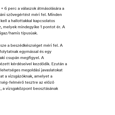
 + 6 perc a válaszok átmásolására a
táni szövegértést méri fel. Minden
kell a hallottakkal kapcsolatos
z, melyek mindegyike 1 pontot ér. A
 igaz/hamis típusúak.
észe a beszédkészséget méri fel. A
folytatnak egymással és egy
, aki csupán megfigyel. A
ézett kérdéseivel kezdődik. Ezután a
 lehetséges megoldási javaslatokat
tat a vizsgázóknak, amelyet a
zség-felmérő tesztre az előző
t, a vizsgaközpont beosztásának