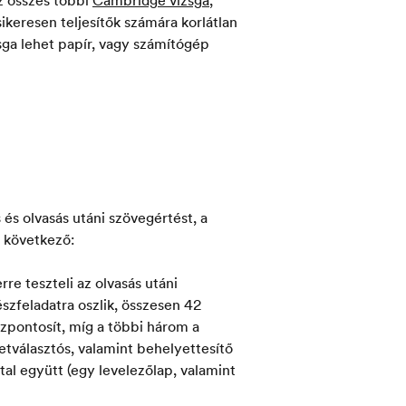
ikeresen teljesítők számára korlátlan
sga lehet papír, vagy számítógép
 és olvasás utáni szövegértést, a
a következő:
re teszteli az olvasás utáni
szfeladatra oszlik, összesen 42
szpontosít, míg a többi három a
etválasztós, valamint behelyettesítő
tal együtt (egy levelezőlap, valamint