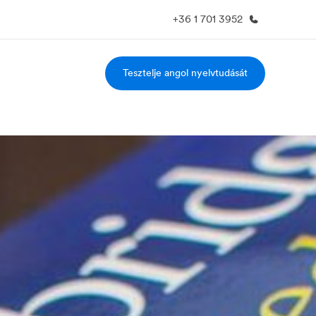
+36 1 701 3952
Tesztelje angol nyelvtudását
ólunk
Karrier
l rólunk tudni
Dolgozz velünk!