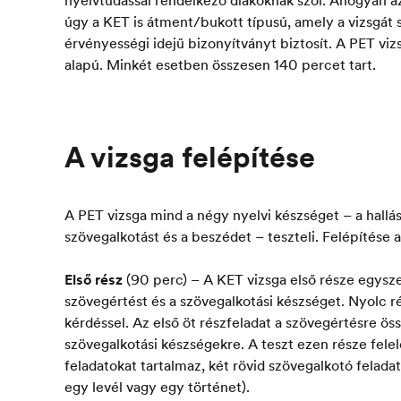
úgy a KET is átment/bukott típusú, amely a vizsgát s
érvényességi idejű bizonyítványt biztosít. A PET viz
alapú. Minkét esetben összesen 140 percet tart.
A vizsga felépítése
A PET vizsga mind a négy nyelvi készséget – a hallás
szövegalkotást és a beszédet – teszteli. Felépítése 
Első rész
(90 perc) – A KET vizsga első része egyszer
szövegértést és a szövegalkotási készséget. Nyolc ré
kérdéssel. Az első öt részfeladat a szövegértésre ös
szövegalkotási készségekre. A teszt ezen része felel
feladatokat tartalmaz, két rövid szövegalkotó feladat
egy levél vagy egy történet).