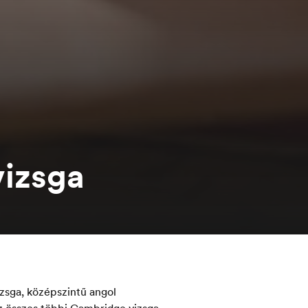
izsga
zsga, középszintű angol
z összes többi
Cambridge vizsga
,