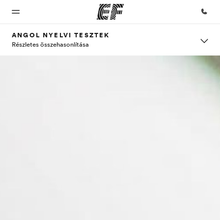
ANGOL NYELVI TESZTEK
Részletes összehasonlítása
Home
EF
EF Iroda
Rólunk
Karrier
programok
Üdvözlünk
EF iroda a
Mit kell
Dolgozz
az EF-nél
közeledben
rólunk
velünk!
Az összes EF
tudni
program
megtekintése