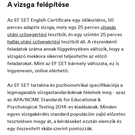
A vizsga felépítése
Az EF SET Englsih Certificate egy időkorlátos, 50
perces adaptív vizsga, mely egy 25 perces
olvasás
utáni szövegértési
tesztből, és egy szintén 25 perces
hallás utáni szövegértési
tesztből áll. A részenkénti
feladatok száma annak függvényében változik, hogy a
vizsgázó mekkora sikerrel teljesítette az előző
feladatokat. Mint az EF SET bármely változata, ez is
ingyenesen, online elérhető.
Az EF SET tartalma és pszihometrikai specifikációja a
legmagasabb vizsgastandardoknak felelnek meg - azaz
az APA/NCME Standards for Educational &
Psychological Testing 2014-es kiadásának. Minden
egyes vizsgakérdés standard populáción zajló előzetes
tesztelésen megy át, a kérdéseket ezután elemzik és
egy összesített skála szerint pontozzák.