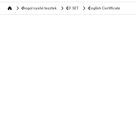
Angol nyelvi tesztek
EF SET
English Certificate
Home
Tesztelje angol nyelvtudását
EF programok
Népszerű programok
Felfedezés
Az EF